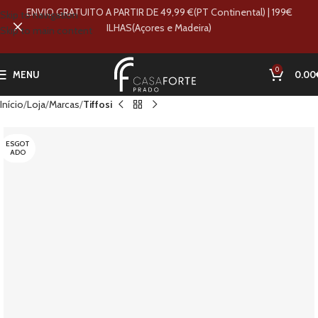
ENVIO GRATUITO A PARTIR DE 49,99 €(PT Continental) | 199€
Skip to navigation
ILHAS(Açores e Madeira)
Skip to main content
0
MENU
0.00
Início
Loja
Marcas
Tiffosi
ESGOT
ADO