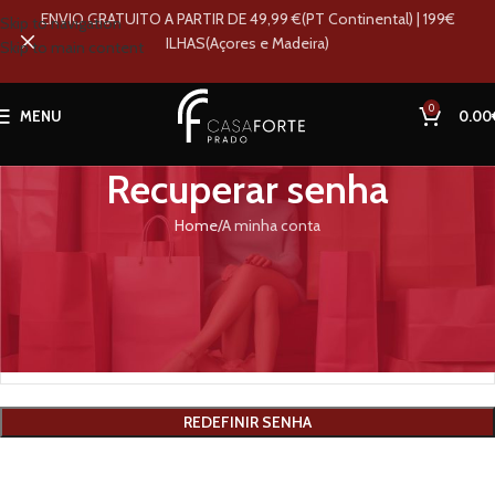
ENVIO GRATUITO A PARTIR DE 49,99 €(PT Continental) | 199€
Skip to navigation
ILHAS(Açores e Madeira)
Skip to main content
0
MENU
0.00
Recuperar senha
Home
A minha conta
Perdeu a sua senha? Indique o seu nome de utilizador ou endereço de
email. Receberá uma ligação para criar uma nova senha via email.
*
Nome de utilizador ou email
REDEFINIR SENHA