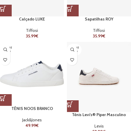
Calçado LUKE
Sapatilhas ROY
Tiffosi
Tiffosi
35.99
€
35.99
€
ESGOT
ESGOT
ADO
ADO
TÊNIS NOOS BRANCO
Tênis Levi’s® Piper Masculino
Jack&Jones
49.99
€
Levis