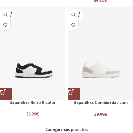
59.90
€
ESGOT
ESGOT
ADO
ADO
Sapatilhas Retro Bicolor
Sapatilhas Combinadas com
Atacadores
35.99
€
39.99
€
Carregar mais produtos