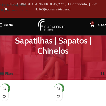
ENVIO GRATUITO A PARTIR DE 49,99 €(PT Continental) | 199€
Skip to navigation
ILHAS(Açores e Madeira)
Skip to main content
0
MENU
0.00
Sapatilhas | Sapatos |
Chinelos
Início
Loja
Homem
Calçado
Sapatilhas | Sapatos | Chinelos
A mostrar 1–12 de 14 resultados
Filtro
NOVO
NOVO