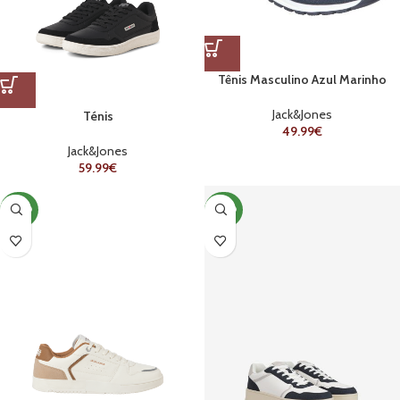
Tênis Masculino Azul Marinho
JACK&JONES
Jack&Jones
Ténis
49.99
€
Jack&Jones
59.99
€
NOVO
NOVO