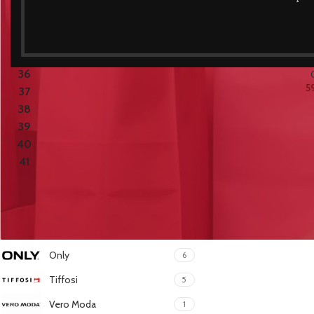
POR TAMANHO
Sapatil
36
11
5
37
12
38
12
39
12
40
12
41
1
POR MARCA:
Only
6
Tiffosi
5
Vero Moda
1