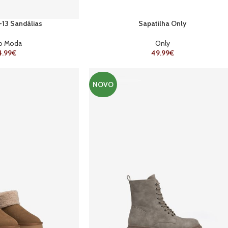
13 Sandálias
Sapatilha Only
o Moda
Only
4.99
€
49.99
€
NOVO