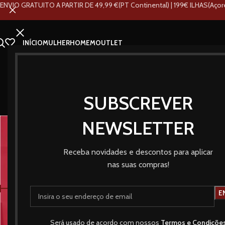
ENVIO GRATUITO A PARTIR DE 49,99 €(PT Continental) | 199€ ILHAS(Açor
INÍCIO
MULHER
HOMEM
OUTLET
SUBSCREVER
Sapatilh
NEWSLETTER
Receba novidades e descontos para aplicar
nas suas compras!
POR PREÇO:
Início
Loja
Mulher
Ca
NOVO
Preço:
20€
—
60€
FILTRAR
Será usado de acordo com nossos
Termos e Condiçõe