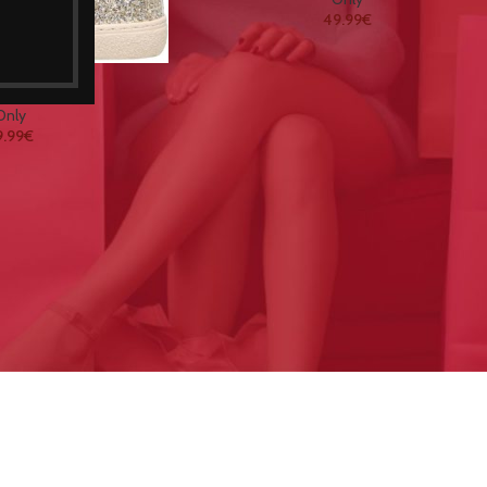
49.99
€
has Senhora
Only
9.99
€