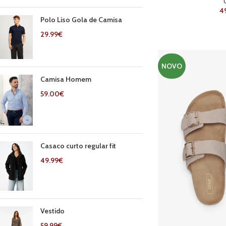
4
Polo Liso Gola de Camisa
29.99
€
NOVO
Camisa Homem
59.00
€
Casaco curto regular fit
49.99
€
Vestido
59.99
€