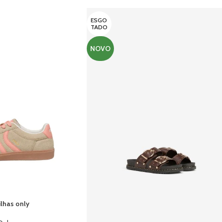
ESGO
TADO
NOVO
lhas only