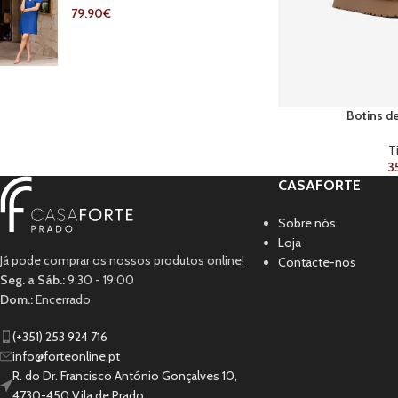
79.90
€
Botins d
T
3
CASAFORTE
Sobre nós
Loja
Já pode comprar os nossos produtos online!
Contacte-nos
Seg. a Sáb.:
9:30 - 19:00
Dom.:
Encerrado
(+351) 253 924 716
info@forteonline.pt
R. do Dr. Francisco António Gonçalves 10,
4730-450 Vila de Prado