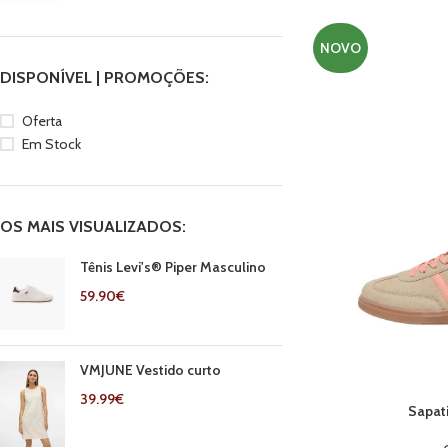
NOVO
DISPONÍVEL | PROMOÇÕES:
Oferta
Em Stock
OS MAIS VISUALIZADOS:
Tênis Levi's® Piper Masculino
59.90
€
VMJUNE Vestido curto
39.99
€
Sapati