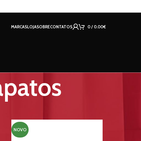
MARCAS
LOJA
SOBRE
CONTATOS
0
/
0.00
€
Sapatos
18
24
NOVO