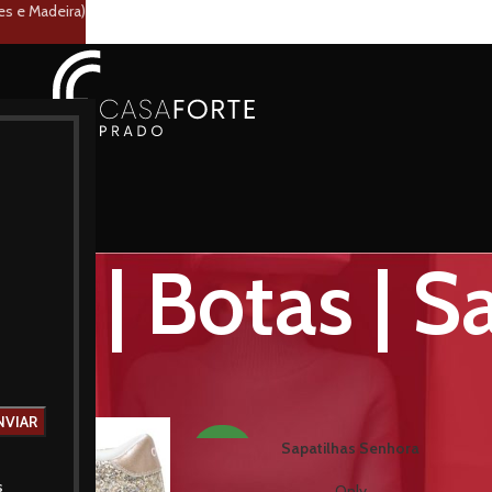
es e Madeira)
as | Botas | 
lçado
Sapatilhas | Botas | Sapatos
Mostrar
9
12
Sapatilhas Senhora
NOVO
s
Only