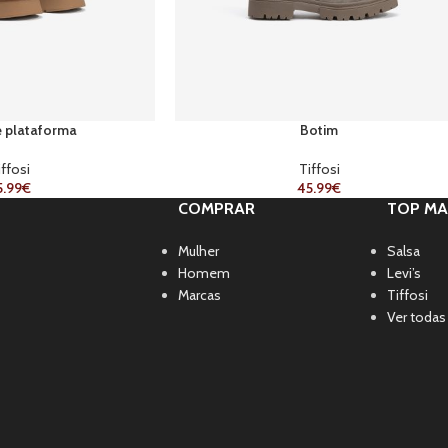
e plataforma
Botim
iffosi
Tiffosi
5.99
€
45.99
€
COMPRAR
TOP MA
Mulher
Salsa
Homem
Levi’s
Marcas
Tiffosi
Ver todas