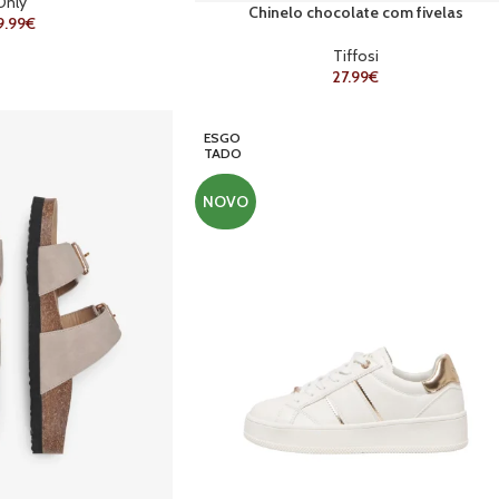
Only
Chinelo chocolate com fivelas
9.99
€
Tiffosi
27.99
€
ESGO
TADO
NOVO