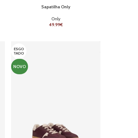
Sapatilha Only
Only
49.99
€
ESGO
TADO
NOVO