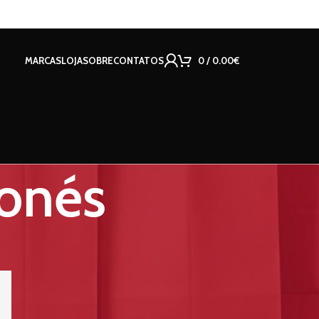
MARCAS
LOJA
SOBRE
CONTATOS
0
/
0.00
€
Bonés
18
24