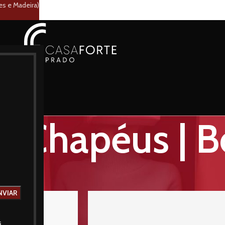
es e Madeira)
 | Chapéus | 
cessórios
Cintos | Chapéus | Bonés
Mostrar
9
12
s