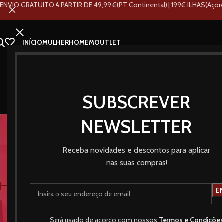
ENVIO GRATUITO A PARTIR DE 49,99 €(PT Continental) | 199€ ILHAS(Açor
INÍCIO
MULHER
HOMEM
OUTLET
SUBSCREVER
Cintos
NEWSLETTER
Receba novidades e descontos para aplicar
nas suas compras!
POR PREÇO:
Início
Loja
Homem
A
Preço:
0€
—
30€
FILTRAR
Será usado de acordo com nossos
Termos e Condiçõe