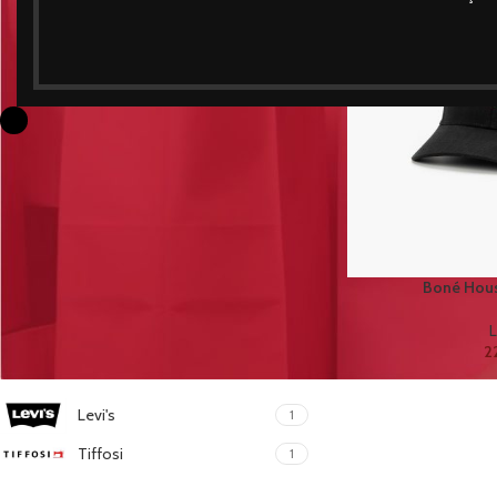
POR COR:
Preto
1
POR TAMANHO
Tamanho Unico
1
Boné Hous
L
2
POR MARCA:
Levi's
1
Tiffosi
1