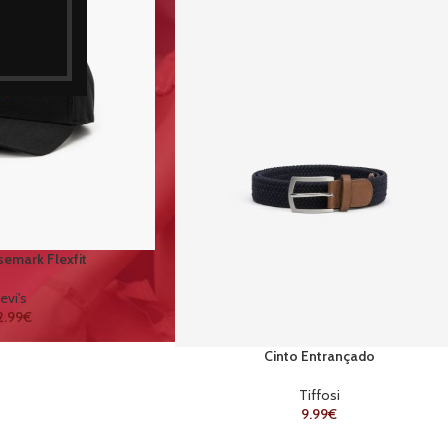
emark Flexfit
evi's
2.99
€
Cinto Entrançado
Tiffosi
9.99
€