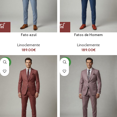
Fato azul
Fatos de Homem
Linoclemente
Linoclemente
189.00
€
189.00
€
NOVO
NOVO