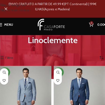
ENVIO GRATUITO A PARTIR DE 49,99 €(PT Continental) | 199€
Skip to navigation
ILHAS(Açores e Madeira)
Skip to main content
0
MENU
0.00
Linoclemente
Início
Loja
Marcas
Linoclemente
A mostrar 1–12 de 18 resultados
Filtro
NOVO
NOVO