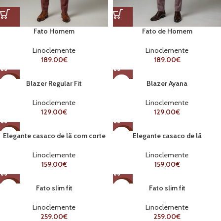
Fato Homem
Fato de Homem
Linoclemente
Linoclemente
189.00
€
189.00
€
ESGOT
Blazer Regular Fit
Blazer Ayana
NOVO
ADO
Linoclemente
Linoclemente
NOVO
129.00
€
129.00
€
Elegante casaco de lã com corte
Elegante casaco de lã
NOVO
NOVO
reto
Linoclemente
Linoclemente
159.00
€
159.00
€
Fato slim fit
Fato slim fit
NOVO
NOVO
Linoclemente
Linoclemente
259.00
€
259.00
€