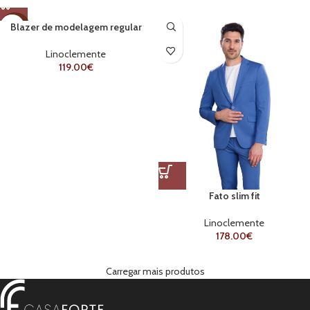
Blazer de modelagem regular
NOVO
Linoclemente
119.00
€
Fato slim fit
Linoclemente
178.00
€
Carregar mais produtos