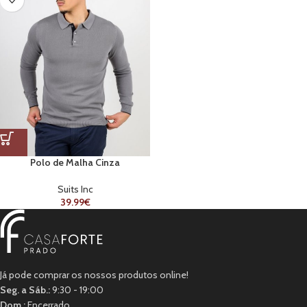
Polo de Malha Cinza
Suits Inc
39.99
€
Já pode comprar os nossos produtos online!
Seg. a Sáb.:
9:30 - 19:00
Dom.:
Encerrado