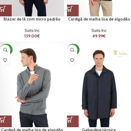
Blazer de lã com micro padrão
Cardigã de malha lisa de algodão
com zíper
Suits Inc
Suits Inc
139.00
€
49.99
€
NOVO
NOVO
Cardigã de malha lisa de algodão
Gabardine técnica