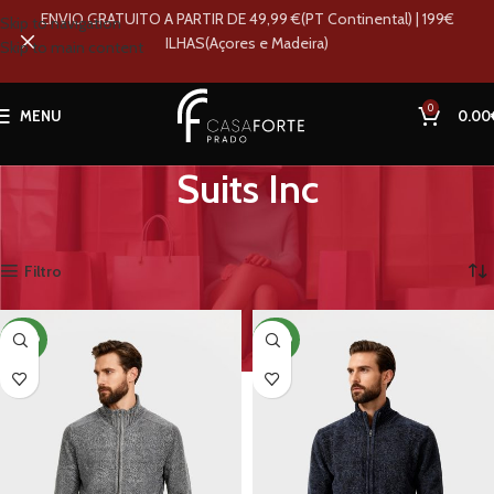
ENVIO GRATUITO A PARTIR DE 49,99 €(PT Continental) | 199€
Skip to navigation
ILHAS(Açores e Madeira)
Skip to main content
0
MENU
0.00
Suits Inc
Início
Loja
Marcas
Suits Inc
A mostrar todos os 11 resultados
Filtro
NOVO
NOVO