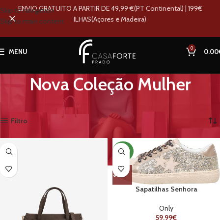
ENVIO GRATUITO A PARTIR DE 49,99 €(PT Continental) | 199€
Skip to navigation
ILHAS(Açores e Madeira)
Skip to main content
0
MENU
0.00
Nova Coleção Mulher
Início
Loja
Mulher
Nova Coleção Mulher
A mostrar 1–12 de 222 resultados
Filtro
NOVO
Sapatilhas Senhora
Only
59.99
€