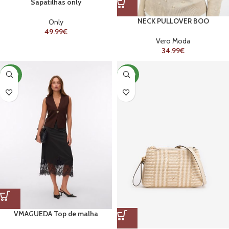
Sapatilhas only
NECK PULLOVER BOO
Only
49.99
€
Vero Moda
34.99
€
NOVO
NOVO
VMAGUEDA Top de malha