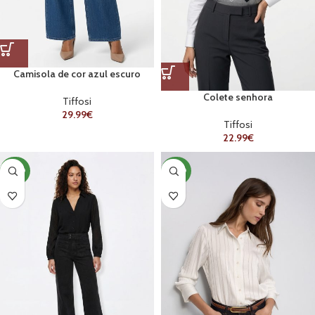
Camisola de cor azul escuro
Colete senhora
Tiffosi
29.99
€
Tiffosi
22.99
€
NOVO
NOVO