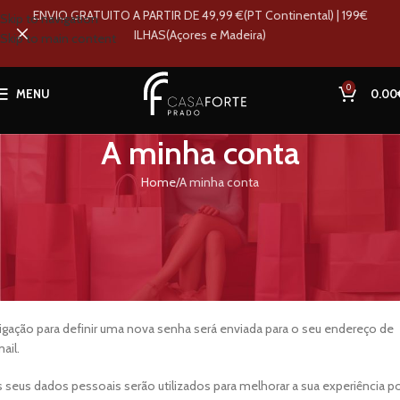
ENVIO GRATUITO A PARTIR DE 49,99 €(PT Continental) | 199€
Skip to navigation
ILHAS(Açores e Madeira)
Skip to main content
0
MENU
0.00
A minha conta
Home
A minha conta
egistar nova conta
*
dereço de email
ligação para definir uma nova senha será enviada para o seu endereço de
ail.
 seus dados pessoais serão utilizados para melhorar a sua experiência p