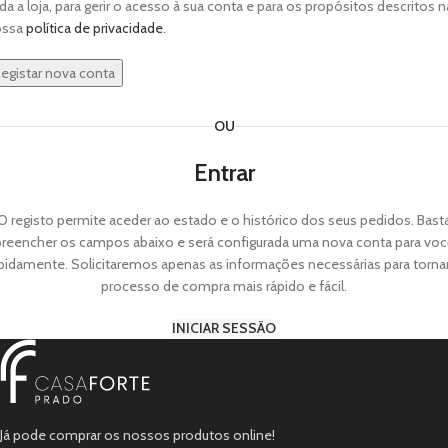
da a loja, para gerir o acesso à sua conta e para os propósitos descritos n
ossa
política de privacidade
.
egistar nova conta
OU
Entrar
O registo permite aceder ao estado e o histórico dos seus pedidos. Bast
preencher os campos abaixo e será configurada uma nova conta para voc
pidamente. Solicitaremos apenas as informações necessárias para torna
processo de compra mais rápido e fácil.
INICIAR SESSÃO
Já pode comprar os nossos produtos online!