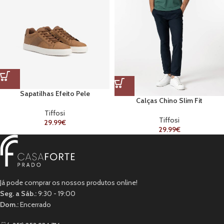
Sapatilhas Efeito Pele
Calças Chino Slim Fit
Tiffosi
Tiffosi
29.99
€
29.99
€
Já pode comprar os nossos produtos online!
Seg. a Sáb.:
9:30 - 19:00
Dom.:
Encerrado