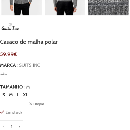
Casaco de malha polar
59.99
€
MARCA
SUITS INC
TAMANHO
M
S
M
L
XL
Limpar
Em stock