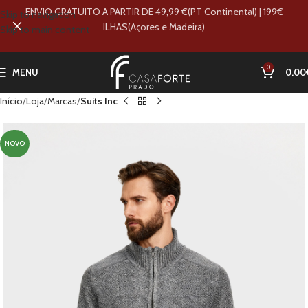
ENVIO GRATUITO A PARTIR DE 49,99 €(PT Continental) | 199€
Skip to navigation
ILHAS(Açores e Madeira)
Skip to main content
0
MENU
0.00
Início
Loja
Marcas
Suits Inc
NOVO