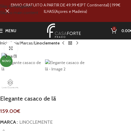
ENVIO GRATUITO A PARTIR DE 49,99 €(PT Continental) | 199€
Skip to navigation
ILHAS(Açores e Madeira)
Skip to main content
0
MENU
0.00
Início
Loja
Marcas
Linoclemente
Clique para ampliar
NOVO
Elegante casaco de lã
159.00
€
MARCA
LINOCLEMENTE