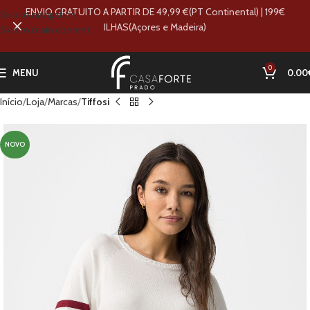
ENVIO GRATUITO A PARTIR DE 49,99 €(PT Continental) | 199€
Skip to navigation
ILHAS(Açores e Madeira)
Skip to main content
0
MENU
0.00
Início
Loja
Marcas
Tiffosi
NOVO