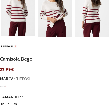
Camisola Bege
22.99
€
MARCA
TIFFOSI
TAMANHO
S
XS
S
M
L