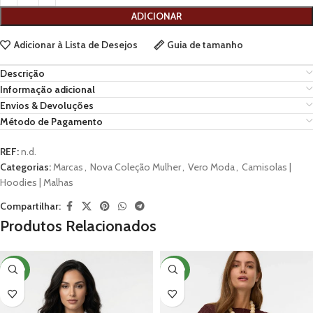
ADICIONAR
Adicionar à Lista de Desejos
Guia de tamanho
Descrição
Informação adicional
Envios & Devoluções
Método de Pagamento
REF:
n.d.
Categorias:
Marcas
,
Nova Coleção Mulher
,
Vero Moda
,
Camisolas |
Hoodies | Malhas
Compartilhar:
Produtos Relacionados
NOVO
NOVO