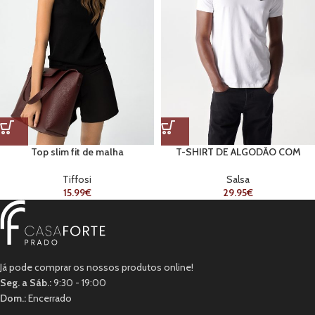
Top slim fit de malha
T-SHIRT DE ALGODÃO COM
APLIQUE COM BRANDING WHITE
Tiffosi
Salsa
15.99
€
29.95
€
Já pode comprar os nossos produtos online!
Seg. a Sáb.:
9:30 - 19:00
Dom.:
Encerrado