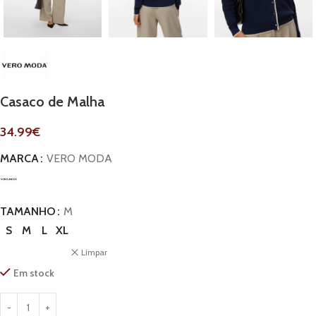
Casaco de Malha
34.99
€
MARCA
VERO MODA
TAMANHO
M
S
M
L
XL
Limpar
Em stock