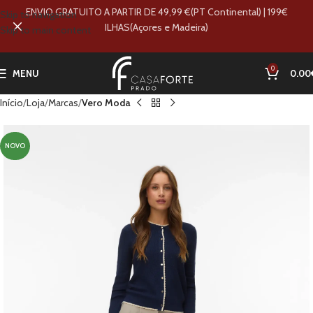
ENVIO GRATUITO A PARTIR DE 49,99 €(PT Continental) | 199€
Skip to navigation
ILHAS(Açores e Madeira)
Skip to main content
0
MENU
0.00
Início
Loja
Marcas
Vero Moda
NOVO