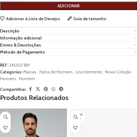
ADICIONAR
Adicionar à Lista de Desejos
Guia de tamanho
Descrição
Informação adicional
Envios & Devoluções
Método de Pagamento
REF:
241250 1811
Categorias:
Marcas
,
Fatos de Homem
,
Linoclemente
,
Nova Coleção
Homem
,
Homem
Compartilhar:
Produtos Relacionados
ESGOT
ADO