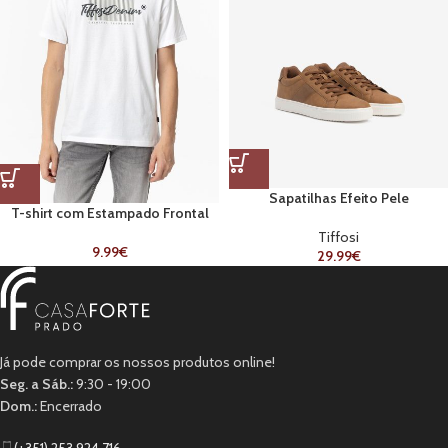
Sapatilhas Efeito Pele
T-shirt com Estampado Frontal
Branca
Tiffosi
9.99
€
29.99
€
Já pode comprar os nossos produtos online!
Seg. a Sáb.:
9:30 - 19:00
Dom.:
Encerrado
(+351) 253 924 716