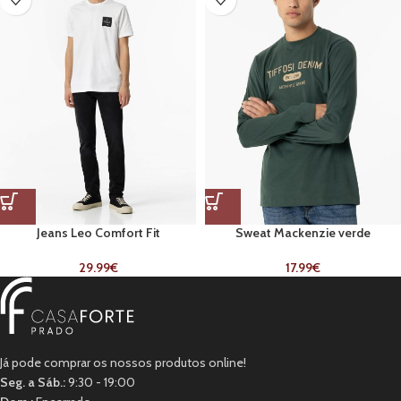
Jeans Leo Comfort Fit
Sweat Mackenzie verde
29.99
€
17.99
€
Já pode comprar os nossos produtos online!
Seg. a Sáb.:
9:30 - 19:00