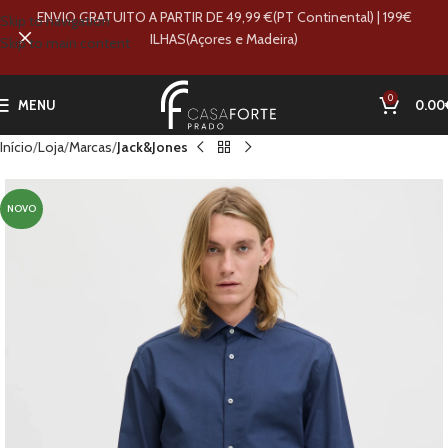
ENVIO GRATUITO A PARTIR DE 49,99 €(PT Continental) | 199€
Skip to navigation
ILHAS(Açores e Madeira)
Skip to main content
0
MENU
0.00
Início
Loja
Marcas
Jack&Jones
NOVO