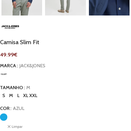
Camisa Slim Fit
49.99
€
MARCA
JACK&JONES
TAMANHO
M
S
M
L
XL
XXL
COR
AZUL
Limpar