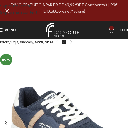
ENVIO GRATUITO A PARTIR DE 49,99 €(PT Continental) | 199€
Skip to navigation
ILHAS(Açores e Madeira)
Skip to main content
0
MENU
0.00
Início
Loja
Marcas
Jack&Jones
NOVO