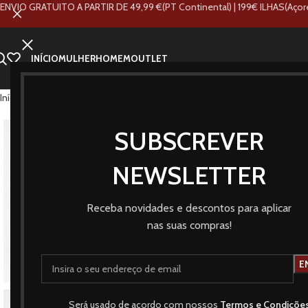
ENVIO GRATUITO A PARTIR DE 49,99 €(PT Continental) | 199€ ILHAS(Açor
INÍCIO
MULHER
HOMEM
OUTLET
Início
Loja
Marcas
Tiffosi
Jeans Megan Cropped Flare
SUBSCREVER
NOVO
NEWSLETTER
Receba novidades e descontos para aplicar
nas suas compras!
Será usado de acordo com nossos
Termos e Condiçõe