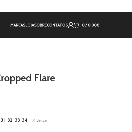
MARCAS
LOJA
SOBRE
CONTATOS
0
/
0.00
€
ropped Flare
31
32
33
34
Limpar