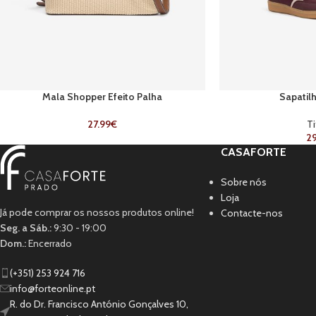
Mala Shopper Efeito Palha
Sapatil
27.99
€
Ti
29
CASAFORTE
Sobre nós
Loja
Já pode comprar os nossos produtos online!
Contacte-nos
Seg. a Sáb.:
9:30 - 19:00
Dom.:
Encerrado
(+351) 253 924 716
info@forteonline.pt
R. do Dr. Francisco António Gonçalves 10,