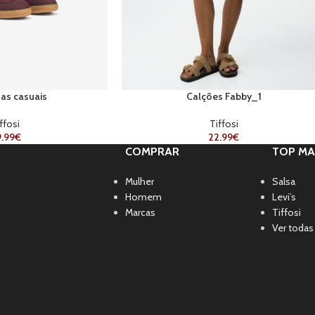
has casuais
Calções Fabby_1
ffosi
Tiffosi
.99
€
22.99
€
COMPRAR
TOP MA
Mulher
Salsa
Homem
Levi’s
Marcas
Tiffosi
Ver todas