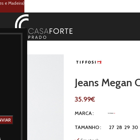
es e Madeira)
Jeans Megan C
35.99
€
MARCA
27
28
29
30
TAMANHO
s