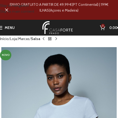
ENVIO GRATUITO A PARTIR DE 49,99 €(PT Continental) | 199€
Skip to navigation
ILHAS(Açores e Madeira)
Skip to main content
0
MENU
0.00
Início
Loja
Marcas
Salsa
NOVO