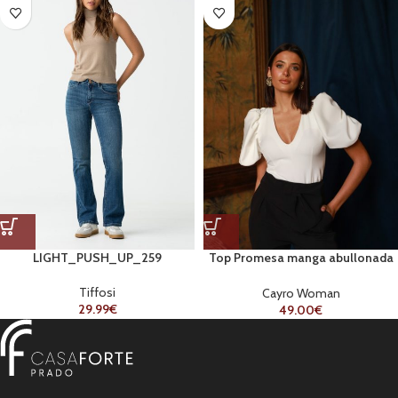
LIGHT_PUSH_UP_259
Top Promesa manga abullonada
escote V
Tiffosi
Cayro Woman
29.99
€
49.00
€