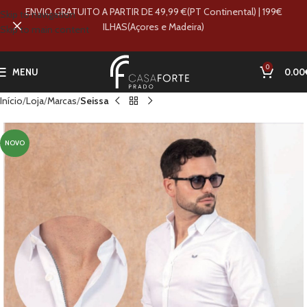
ENVIO GRATUITO A PARTIR DE 49,99 €(PT Continental) | 199€
Skip to navigation
ILHAS(Açores e Madeira)
Skip to main content
0
MENU
0.00
Início
Loja
Marcas
Seissa
NOVO