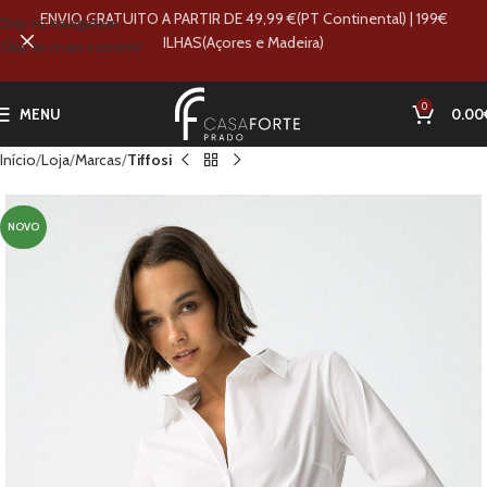
ENVIO GRATUITO A PARTIR DE 49,99 €(PT Continental) | 199€
Skip to navigation
ILHAS(Açores e Madeira)
Skip to main content
0
MENU
0.00
Início
Loja
Marcas
Tiffosi
NOVO