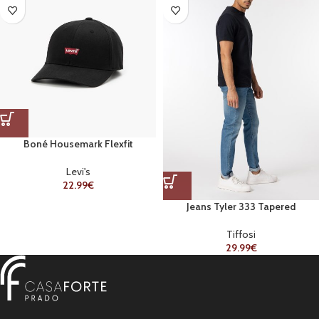
Boné Housemark Flexfit
Levi's
22.99
€
Jeans Tyler 333 Tapered
Tiffosi
29.99
€