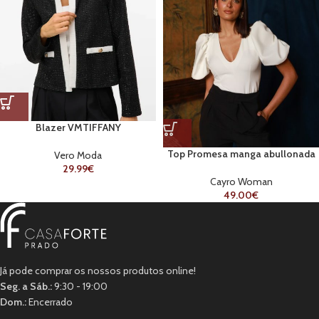
Blazer VMTIFFANY
Top Promesa manga abullonada
Vero Moda
escote V
29.99
€
Cayro Woman
49.00
€
Já pode comprar os nossos produtos online!
Seg. a Sáb.:
9:30 - 19:00
Dom.:
Encerrado