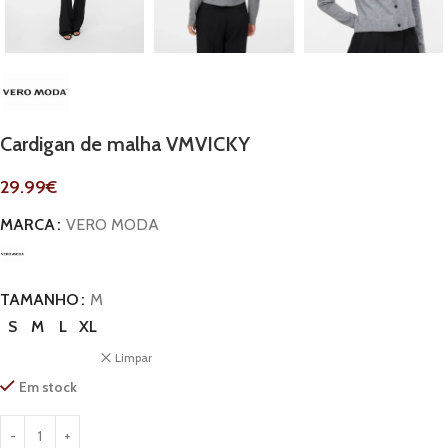
Cardigan de malha VMVICKY
29.99
€
MARCA
VERO MODA
TAMANHO
M
S
M
L
XL
Limpar
Em stock