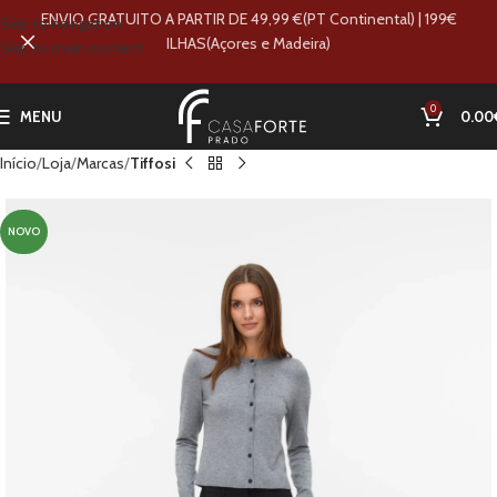
ENVIO GRATUITO A PARTIR DE 49,99 €(PT Continental) | 199€
Skip to navigation
ILHAS(Açores e Madeira)
Skip to main content
0
MENU
0.00
Início
Loja
Marcas
Tiffosi
NOVO