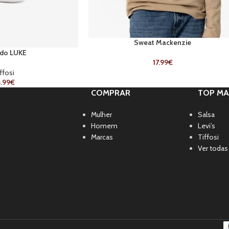
Sweat Mackenzie
ado LUKE
17.99
€
ffosi
.99
€
COMPRAR
TOP MA
Mulher
Salsa
Homem
Levi’s
Marcas
Tiffosi
Ver todas