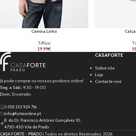
Camisa Linho
Calç
Tiffosi
Ti
29.99
€
35
CASAFORTE
Sobre nós
Loja
Já pode comprar os nossos produtos online!
Contacte-nos
Seg. a Sáb.:
9:30 - 19:00
Dom.:
Encerrado
(+351) 253 924 716
info@forteonline.pt
R. do Dr. Francisco António Gonçalves 10,
4730-450 Vila de Prado
CASA FORTE - PRADO
| Todos os direitos Reservados.
2026