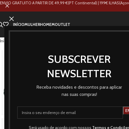
ENVIO GRATUITO A PARTIR DE 49,99 €(PT Continental) | 199€ ILHAS(Açor
INÍCIO
MULHER
HOMEM
OUTLET
Início
Loja
Marcas
Tiffosi
Sweat Mackenzie verde
SUBSCREVER
NEWSLETTER
Receba novidades e descontos para aplicar
nas suas compras!
Será usado de acordo com nossos
Termos e Condiçõe