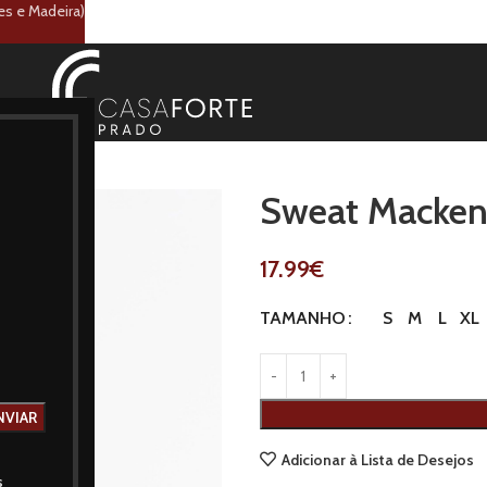
es e Madeira)
Sweat Macken
17.99
€
S
M
L
XL
TAMANHO
Adicionar à Lista de Desejos
s