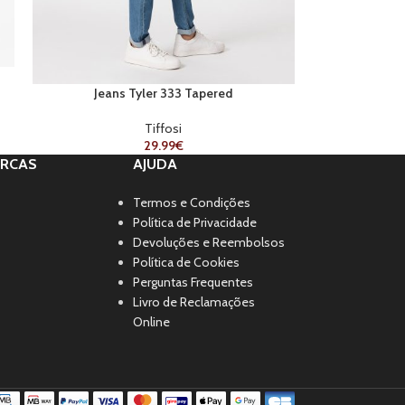
Jeans Tyler 333 Tapered
Tiffosi
29.99
€
RCAS
AJUDA
Termos e Condições
Política de Privacidade
Devoluções e Reembolsos
Política de Cookies
Perguntas Frequentes
Livro de Reclamações
Online