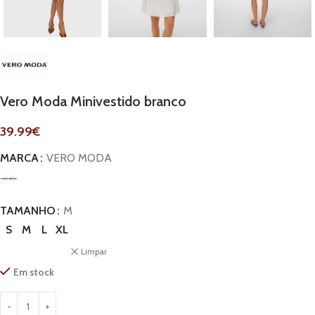
Vero Moda Minivestido branco
39.99
€
MARCA
VERO MODA
TAMANHO
M
S
M
L
XL
Limpar
Em stock