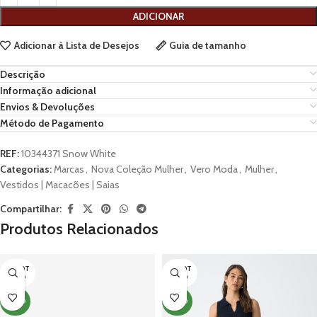
ADICIONAR
Adicionar à Lista de Desejos
Guia de tamanho
Descrição
Informação adicional
Envios & Devoluções
Método de Pagamento
REF:
10344371 Snow White
Categorias:
Marcas
,
Nova Coleção Mulher
,
Vero Moda
,
Mulher
,
Vestidos | Macacões | Saias
Compartilhar:
Produtos Relacionados
ESGOT
ESGOT
ADO
ADO
NOVO
NOVO