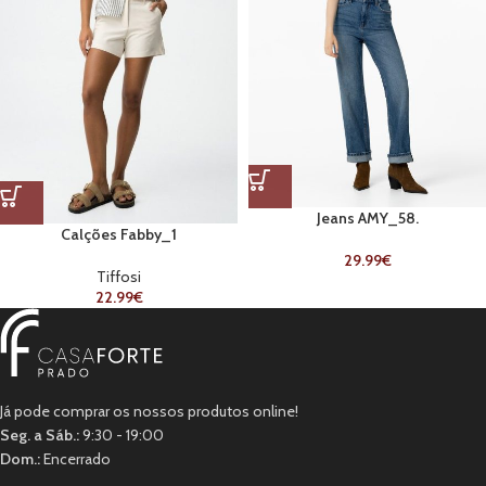
Jeans AMY_58.
Calções Fabby_1
29.99
€
Tiffosi
22.99
€
Já pode comprar os nossos produtos online!
Seg. a Sáb.:
9:30 - 19:00
Dom.:
Encerrado