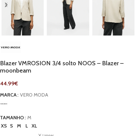
Blazer VMROSION 3/4 solto NOOS – Blazer –
moonbeam
44.99
€
MARCA
VERO MODA
TAMANHO
M
XS
S
M
L
XL
Limpar