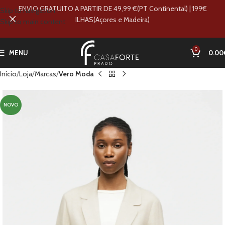
ENVIO GRATUITO A PARTIR DE 49,99 €(PT Continental) | 199€
Skip to navigation
ILHAS(Açores e Madeira)
Skip to main content
0
MENU
0.00
Início
Loja
Marcas
Vero Moda
NOVO