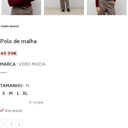
Polo de malha
49.99
€
MARCA
VERO MODA
TAMANHO
M
S
M
L
XL
Limpar
Em stock