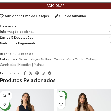
ADICIONAR
Adicionar à Lista de Desejos
Guia de tamanho
Descrição
Informação adicional
Envios & Devoluções
Método de Pagamento
REF:
10331614 BORDO
Categorias:
Nova Coleção Mulher
,
Marcas
,
Vero Moda
,
Mulher
,
Camisolas | Hoodies | Malhas
Compartilhar:
Produtos Relacionados
ESGOT
NOVO
ADO
NOVO