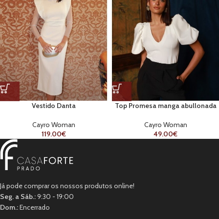
Vestido Danta
Top Promesa manga abullonada
escote V
Cayro Woman
Cayro Woman
119.00
€
49.00
€
Já pode comprar os nossos produtos online!
Seg. a Sáb.:
9:30 - 19:00
Dom.:
Encerrado