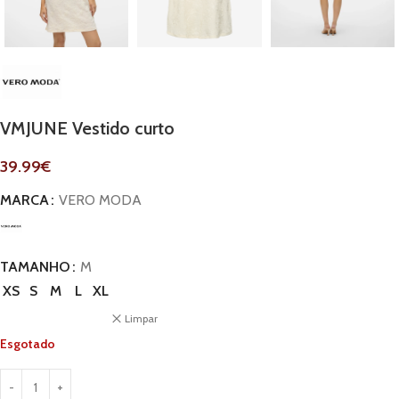
VMJUNE Vestido curto
39.99
€
MARCA
VERO MODA
TAMANHO
M
XS
S
M
L
XL
Limpar
Esgotado