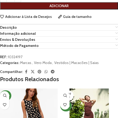
ADICIONAR
Adicionar à Lista de Desejos
Guia de tamanho
Descrição
Informação adicional
Envios & Devoluções
Método de Pagamento
REF:
10324197
Categorias:
Marcas
,
Vero Moda
,
Vestidos | Macacões | Saias
Compartilhar:
Produtos Relacionados
ESGOT
NOVO
ADO
NOVO