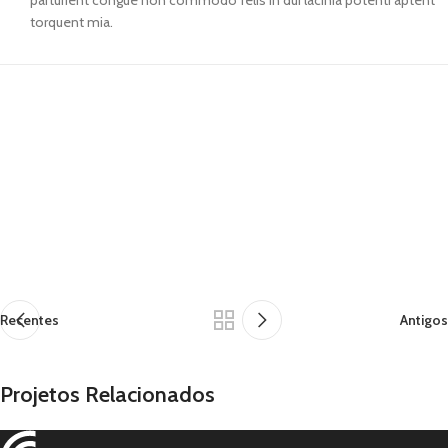
parturient congue non commodo felis in dui lacinia potenti aptent
torquent mia.
Recentes
Antigos
Projetos Relacionados