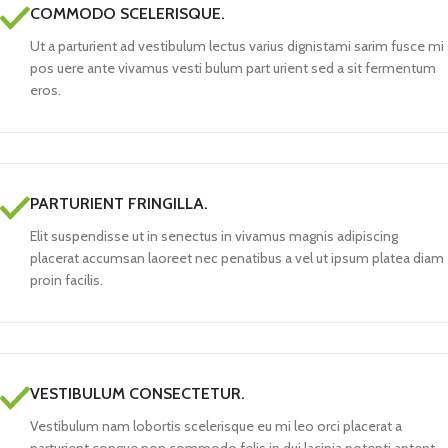
COMMODO SCELERISQUE.
Ut a parturient ad vestibulum lectus varius dignistami sarim fusce mi
pos uere ante vivamus vesti bulum part urient sed a sit fermentum
eros.
PARTURIENT FRINGILLA.
Elit suspendisse ut in senectus in vivamus magnis adipiscing
placerat accumsan laoreet nec penatibus a vel ut ipsum platea diam
proin facilis.
VESTIBULUM CONSECTETUR.
Vestibulum nam lobortis scelerisque eu mi leo orci placerat a