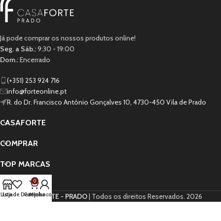
A lacus bibendum pulvinar
Furniture
Já pode comprar os nossos produtos online!
Seg. a Sáb.:
9:30 - 19:00
Dom.:
Encerrado
(+351) 253 924 716
info@forteonline.pt
R. do Dr. Francisco António Gonçalves 10, 4730-450 Vila de Prado
CASAFORTE
COMPRAR
TOP MARCAS
0
AJUDA
Lista de Desejos
Loja
Carrinho
Minha conta
CASA FORTE - PRADO
| Todos os direitos Reservados.
2026