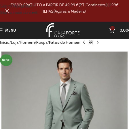
ENVIO GRATUITO A PARTIR DE 49,99 €(PT Continental) | 199€
Skip to navigation
ILHAS(Açores e Madeira)
Skip to main content
0
MENU
0.00
Início
Loja
Homem
Roupa
Fatos de Homem
NOVO