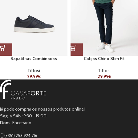
Sapatilhas Combinadas
Calças Chino Slim Fit
Tiffosi
Tiffosi
29.99
€
29.99
€
Já pode comprar os nossos produtos online!
Seg. a Sáb.:
9:30 - 19:00
Dom.:
Encerrado
(+351) 253 924 716