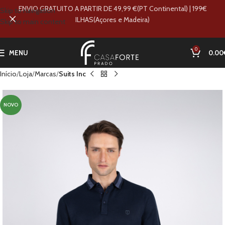
ENVIO GRATUITO A PARTIR DE 49,99 €(PT Continental) | 199€
Skip to navigation
ILHAS(Açores e Madeira)
Skip to main content
0
MENU
0.00
Início
Loja
Marcas
Suits Inc
NOVO