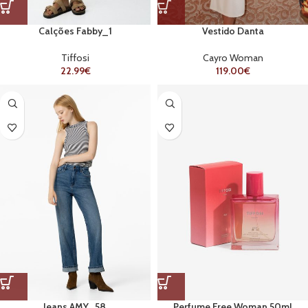
Calções Fabby_1
Vestido Danta
Tiffosi
Cayro Woman
22.99
€
119.00
€
Jeans AMY_58.
Perfume Free Woman 50ml