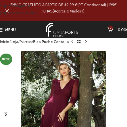
ENVIO GRATUITO A PARTIR DE 49,99 €(PT Continental) | 199€
Skip to navigation
ILHAS(Açores e Madeira)
Skip to main content
0
MENU
0.00
Início
Loja
Marcas
Elsa Puche Centella
NOVO