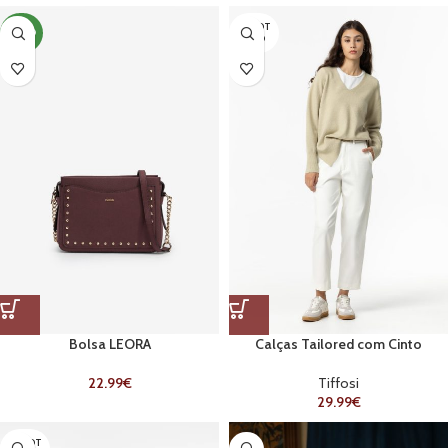
ESGOT
NOVO
ADO
Bolsa LEORA
Calças Tailored com Cinto
22.99
€
Tiffosi
29.99
€
ESGOT