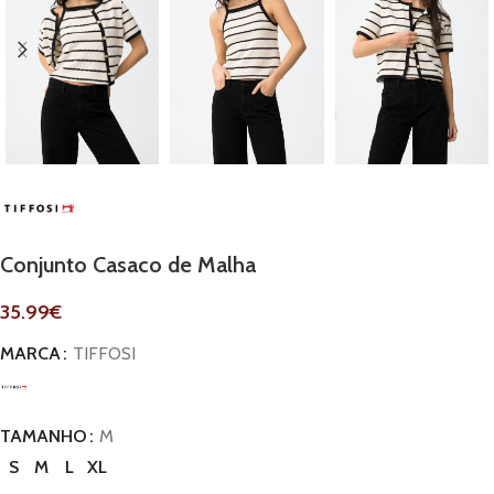
Conjunto Casaco de Malha
35.99
€
MARCA
TIFFOSI
TAMANHO
M
S
M
L
XL