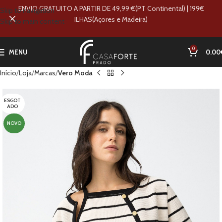
ENVIO GRATUITO A PARTIR DE 49,99 €(PT Continental) | 199€
Skip to navigation
ILHAS(Açores e Madeira)
Skip to main content
0
MENU
0.00
Início
Loja
Marcas
Vero Moda
ESGOT
ADO
NOVO