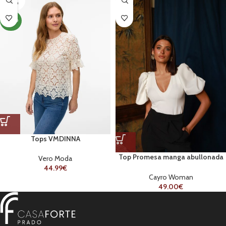
ADO
NOVO
Tops VMDINNA
Top Promesa manga abullonada
Vero Moda
escote V
44.99
€
Cayro Woman
49.00
€