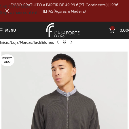
ENVIO GRATUITO A PARTIR DE 49,99 €(PT Continental) | 199€
Skip to navigation
ILHAS(Açores e Madeira)
Skip to main content
0
MENU
0.00
Início
Loja
Marcas
Jack&Jones
ESGOT
ADO