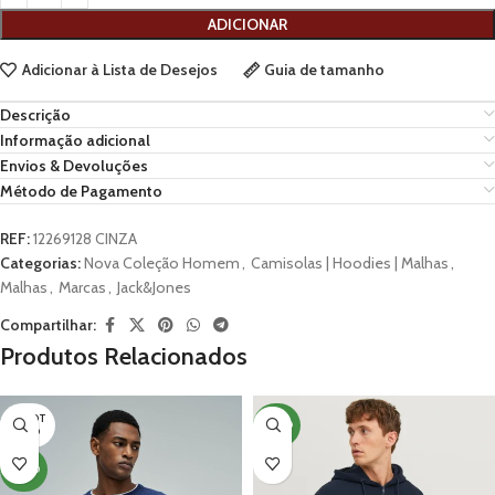
ADICIONAR
Adicionar à Lista de Desejos
Guia de tamanho
Descrição
Informação adicional
Envios & Devoluções
Método de Pagamento
REF:
12269128 CINZA
Categorias:
Nova Coleção Homem
,
Camisolas | Hoodies | Malhas
,
Malhas
,
Marcas
,
Jack&Jones
Compartilhar:
Produtos Relacionados
ESGOT
NOVO
ADO
NOVO