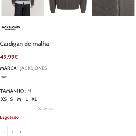
Cardigan de malha
49.99
€
MARCA
JACK&JONES
TAMANHO
M
XS
S
M
L
XL
Limpar
Esgotado