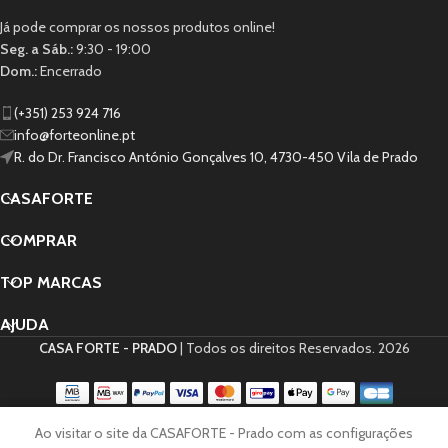
Já pode comprar os nossos produtos online!
Seg. a Sáb.:
9:30 - 19:00
Dom.:
Encerrado
(+351) 253 924 716
info@forteonline.pt
R. do Dr. Francisco António Gonçalves 10, 4730-450 Vila de Prado
CASAFORTE
COMPRAR
TOP MARCAS
AJUDA
CASA FORTE - PRADO
| Todos os direitos Reservados.
2026
0
Ao visitar o site da CASAFORTE - Prado com as configurações
Lista de Desejos
Loja
Carrinho
Minha conta