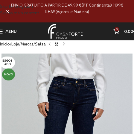
ENVIO GRATUITO A PARTIR DE 49,99 €(PT Continental) | 199€
Skip to navigation
ILHAS(Açores e Madeira)
Skip to main content
0
MENU
0.00
Início
Loja
Marcas
Salsa
ESGOT
ADO
NOVO