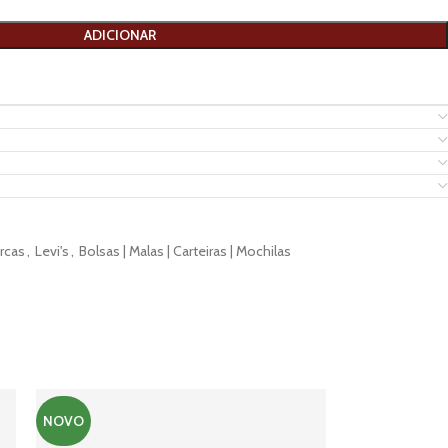
ADICIONAR
rcas
,
Levi's
,
Bolsas | Malas | Carteiras | Mochilas
NOVO