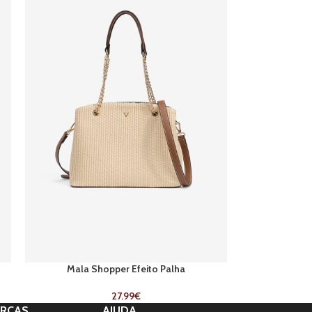
Mala Shopper Efeito Palha
27.99
€
RCAS
AJUDA