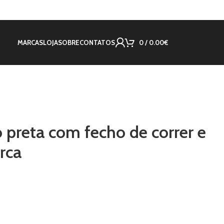
MARCAS
LOJA
SOBRE
CONTATOS
0
/
0.00
€
o preta com fecho de correr e
rca