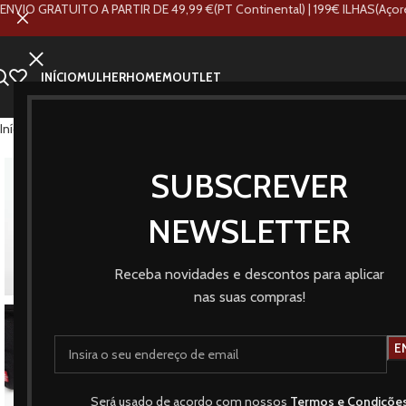
ENVIO GRATUITO A PARTIR DE 49,99 €(PT Continental) | 199€ ILHAS(Açor
INÍCIO
MULHER
HOMEM
OUTLET
Início
Loja
Marcas
Levi's
Mala a tiracolo preta com fecho de correr e de
SUBSCREVER
NEWSLETTER
Receba novidades e descontos para aplicar
nas suas compras!
Será usado de acordo com nossos
Termos e Condiçõe