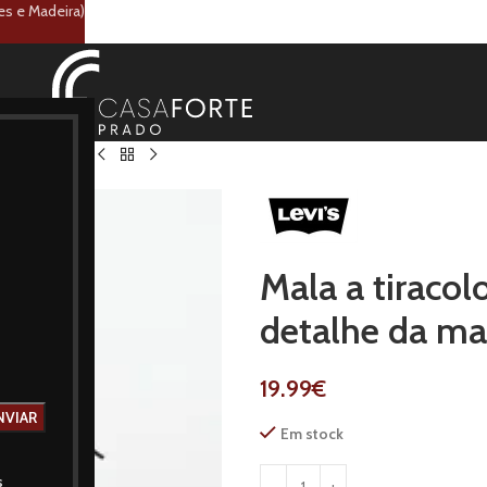
es e Madeira)
talhe da marca
Mala a tiracol
detalhe da ma
19.99
€
Em stock
s