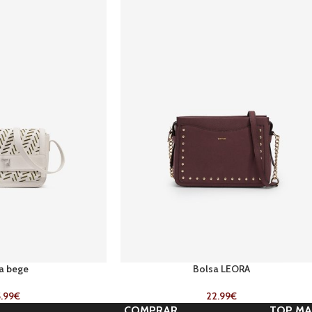
a bege
Bolsa LEORA
.99
€
22.99
€
COMPRAR
TOP MA