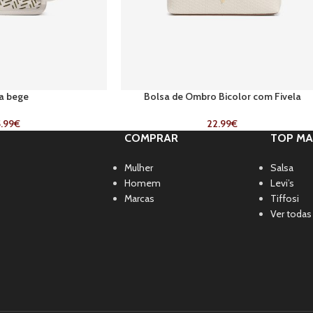
a bege
Bolsa de Ombro Bicolor com Fivela
.99
€
22.99
€
COMPRAR
TOP MA
Mulher
Salsa
Homem
Levi’s
Marcas
Tiffosi
Ver todas