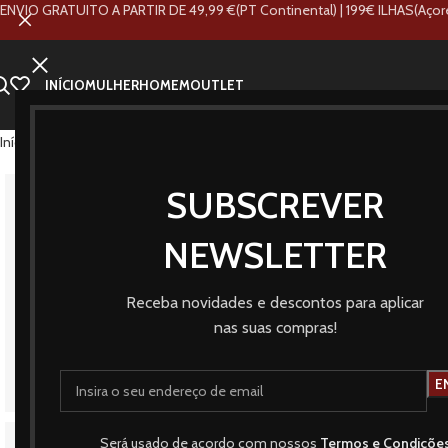
ENVIO GRATUITO A PARTIR DE 49,99 €(PT Continental) | 199€ ILHAS(Açor
INÍCIO
MULHER
HOMEM
OUTLET
Início
Loja
Mulher
Acessórios
Bolsas | Malas | Carteiras | Mochilas
Mala d
SUBSCREVER
NEWSLETTER
Receba novidades e descontos para aplicar
nas suas compras!
Será usado de acordo com nossos
Termos e Condiçõe