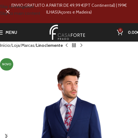
ENVIO GRATUITO A PARTIR DE 49,99 €(PT Continental) | 199€
Skip to navigation
ILHAS(Açores e Madeira)
Skip to main content
0
MENU
0.00
Início
Loja
Marcas
Linoclemente
NOVO