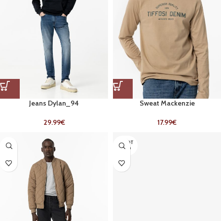
Jeans Dylan_94
Sweat Mackenzie
29.99
€
17.99
€
ESGOT
ADO