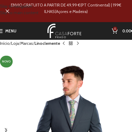
ENVIO GRATUITO A PARTIR DE 49,99 €(PT Continental) | 199€
Skip to navigation
ILHAS(Açores e Madeira)
Skip to main content
0
MENU
0.00
Início
Loja
Marcas
Linoclemente
NOVO