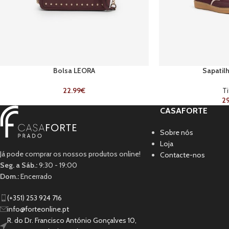
Bolsa LEORA
Sapatil
22.99
€
Ti
29
CASAFORTE
Sobre nós
Loja
Já pode comprar os nossos produtos online!
Contacte-nos
Seg. a Sáb.:
9:30 - 19:00
Dom.:
Encerrado
(+351) 253 924 716
info@forteonline.pt
R. do Dr. Francisco António Gonçalves 10,