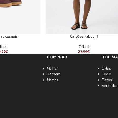
has casuais
Calções Fabby_1
ffosi
Tiffosi
.99
€
22.99
€
COMPRAR
TOP MA
Mulher
Salsa
Homem
Levi’s
Marcas
Tiffosi
Ver todas