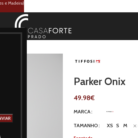
es e Madeira)
Parker Onix
49.98
€
MARCA
XS
S
M
TAMANHO
s