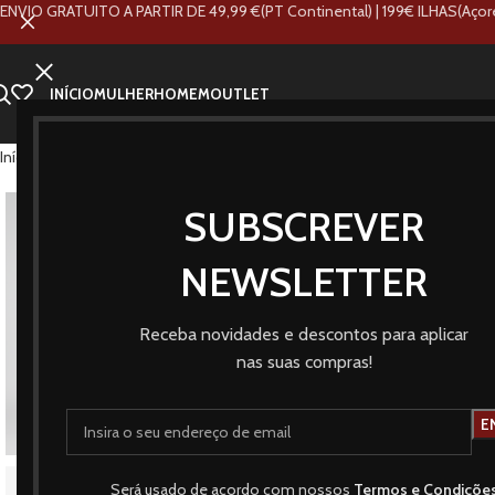
ENVIO GRATUITO A PARTIR DE 49,99 €(PT Continental) | 199€ ILHAS(Açor
INÍCIO
MULHER
HOMEM
OUTLET
Início
Loja
Marcas
Tiffosi
Parker Onix
SUBSCREVER
ESGOT
ADO
NEWSLETTER
NOVO
Receba novidades e descontos para aplicar
nas suas compras!
Será usado de acordo com nossos
Termos e Condiçõe