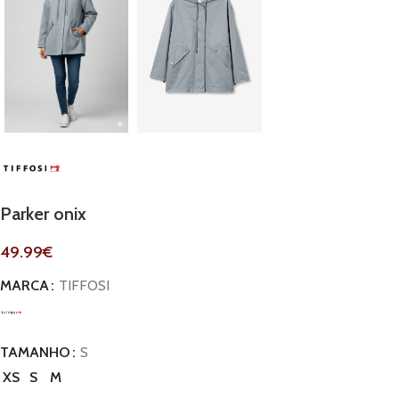
Parker onix
49.99
€
MARCA
TIFFOSI
TAMANHO
S
XS
S
M