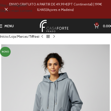
ENVIO GRATUITO A PARTIR DE 49,99 €(PT Continental) | 199€
Skip to navigation
ILHAS(Açores e Madeira)
Skip to main content
0
MENU
0.00
Início
Loja
Marcas
Tiffosi
NOVO