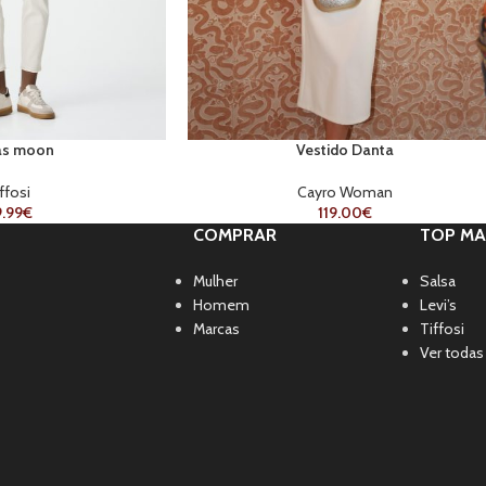
as moon
Vestido Danta
ffosi
Cayro Woman
.99
€
119.00
€
COMPRAR
TOP MA
Mulher
Salsa
Homem
Levi’s
Marcas
Tiffosi
Ver todas