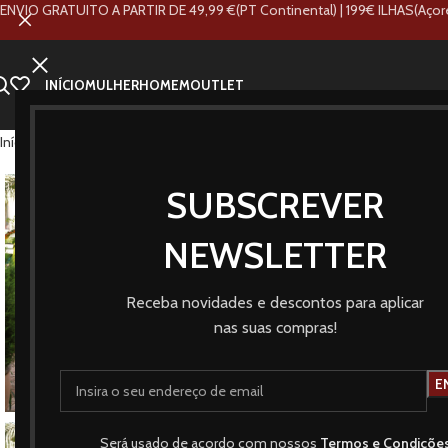
ENVIO GRATUITO A PARTIR DE 49,99 €(PT Continental) | 199€ ILHAS(Açor
INÍCIO
MULHER
HOMEM
OUTLET
Início
Loja
Marcas
Cayro Woman
Vestido Vida
SUBSCREVER
NEWSLETTER
Receba novidades e descontos para aplicar
nas suas compras!
Será usado de acordo com nossos
Termos e Condiçõe