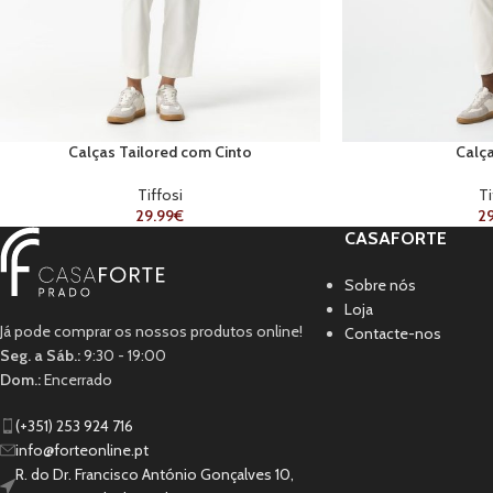
Calças Tailored com Cinto
Calç
Tiffosi
Ti
29.99
€
29
CASAFORTE
Sobre nós
Loja
Já pode comprar os nossos produtos online!
Contacte-nos
Seg. a Sáb.:
9:30 - 19:00
Dom.:
Encerrado
(+351) 253 924 716
info@forteonline.pt
R. do Dr. Francisco António Gonçalves 10,