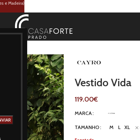
es e Madeira)
Vestido Vida
119.00
€
MARCA
M
L
XL
TAMANHO
s