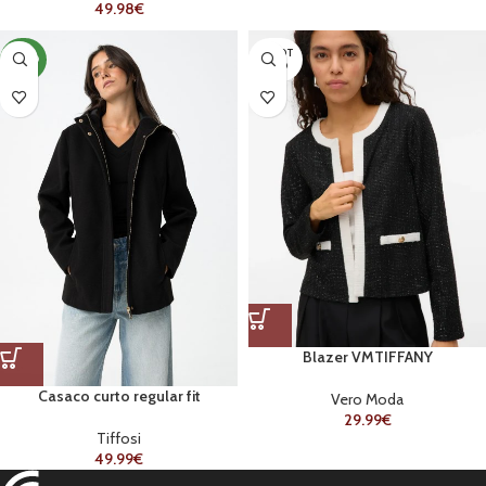
49.98
€
ESGOT
NOVO
ADO
Blazer VMTIFFANY
Casaco curto regular fit
Vero Moda
29.99
€
Tiffosi
49.99
€