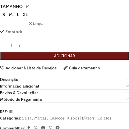
TAMANHO
M
S
M
L
XL
Limpar
Em stock
ADICIONAR
Adicionar à Lista de Desejos
Guia de tamanho
Descrição
Informação adicional
Envios & Devoluções
Método de Pagamento
REF:
1111
Categorias:
Salsa
,
Marcas
,
Casacos | Kispos | Blazers | Coletes
Compartilhar: