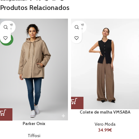
Produtos Relacionados
ESGOT
ESGOT
ADO
ADO
NOVO
Colete de malha VMSABA
Parker Onix
Vero Moda
34.99
€
Tiffosi