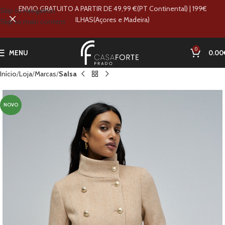
ENVIO GRATUITO A PARTIR DE 49,99 €(PT Continental) | 199€
Skip to navigation
ILHAS(Açores e Madeira)
Skip to main content
0
MENU
0.00
Início
Loja
Marcas
Salsa
NOVO