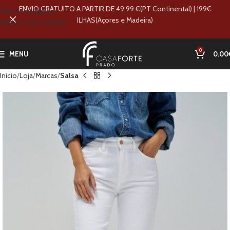
ENVIO GRATUITO A PARTIR DE 49,99 €(PT Continental) | 199€
Skip to navigation
ILHAS(Açores e Madeira)
Skip to main content
0
MENU
0.00
Início
Loja
Marcas
Salsa