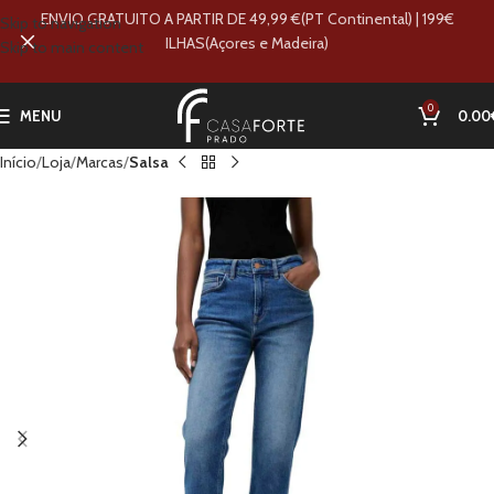
ENVIO GRATUITO A PARTIR DE 49,99 €(PT Continental) | 199€
Skip to navigation
ILHAS(Açores e Madeira)
Skip to main content
0
MENU
0.00
Início
Loja
Marcas
Salsa