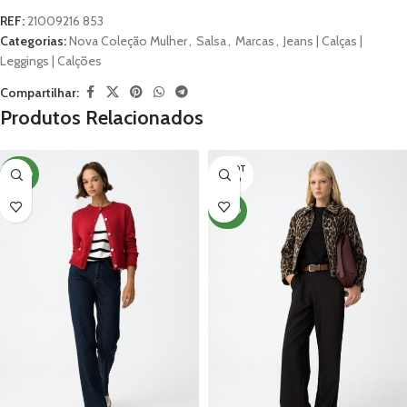
REF:
21009216 853
Categorias:
Nova Coleção Mulher
,
Salsa
,
Marcas
,
Jeans | Calças |
Leggings | Calções
Compartilhar:
Produtos Relacionados
ESGOT
NOVO
ADO
NOVO