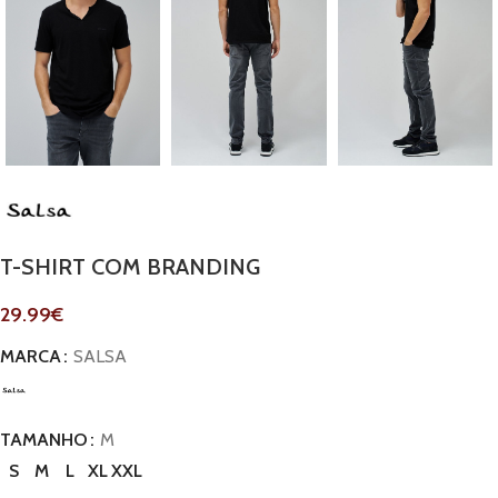
T-SHIRT COM BRANDING
29.99
€
MARCA
SALSA
TAMANHO
M
S
M
L
XL
XXL