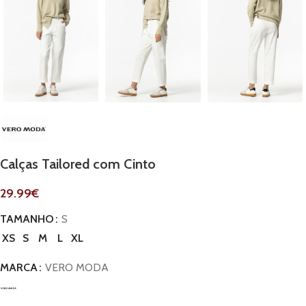
Calças Tailored com Cinto
29.99
€
TAMANHO
S
XS
S
M
L
XL
MARCA
VERO MODA