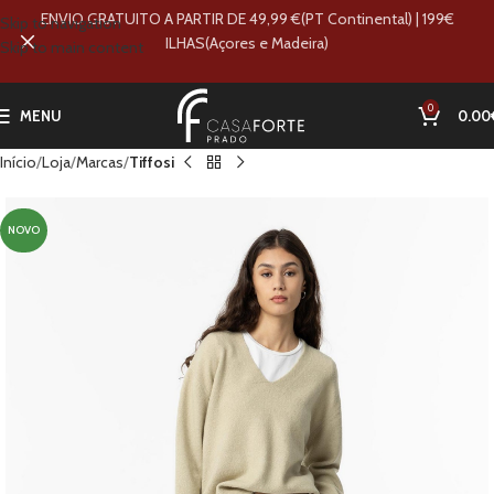
ENVIO GRATUITO A PARTIR DE 49,99 €(PT Continental) | 199€
Skip to navigation
ILHAS(Açores e Madeira)
Skip to main content
0
MENU
0.00
Início
Loja
Marcas
Tiffosi
NOVO