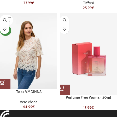
27.99
€
Tiffosi
25.99
€
ESGOT
ADO
NOVO
Tops VMDINNA
Perfume Free Woman 50ml
Vero Moda
44.99
€
15.99
€