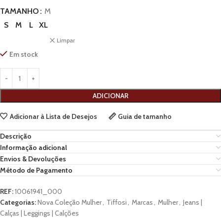
TAMANHO
M
S
M
L
XL
Limpar
Em stock
ADICIONAR
Adicionar à Lista de Desejos
Guia de tamanho
Descrição
Informação adicional
Envios & Devoluções
Método de Pagamento
REF:
10061941_000
Categorias:
Nova Coleção Mulher
,
Tiffosi
,
Marcas
,
Mulher
,
Jeans |
Calças | Leggings | Calções