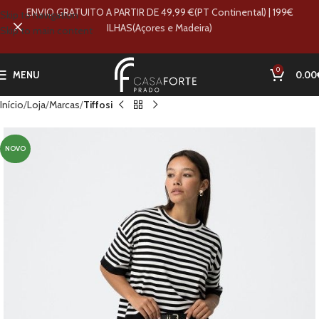
ENVIO GRATUITO A PARTIR DE 49,99 €(PT Continental) | 199€
Skip to navigation
ILHAS(Açores e Madeira)
Skip to main content
0
MENU
0.00
Início
Loja
Marcas
Tiffosi
NOVO