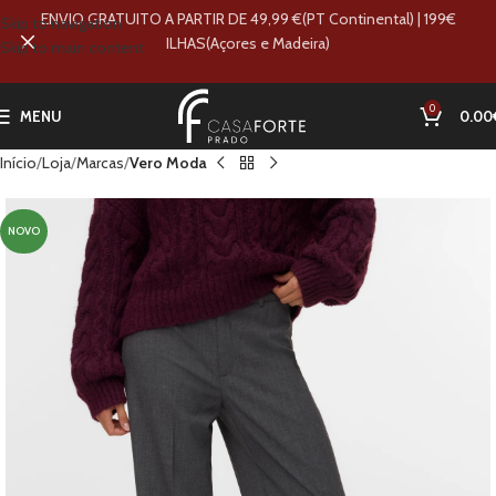
ENVIO GRATUITO A PARTIR DE 49,99 €(PT Continental) | 199€
Skip to navigation
ILHAS(Açores e Madeira)
Skip to main content
0
MENU
0.00
Início
Loja
Marcas
Vero Moda
NOVO