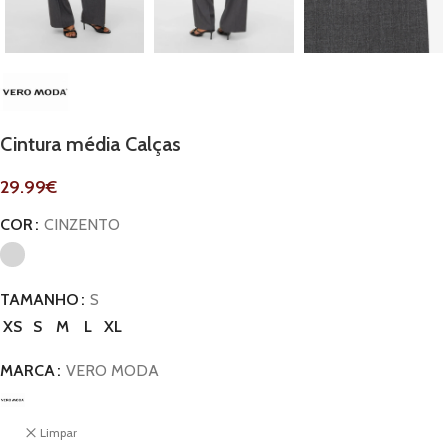
Cintura média Calças
29.99
€
COR
CINZENTO
TAMANHO
S
XS
S
M
L
XL
MARCA
VERO MODA
Limpar