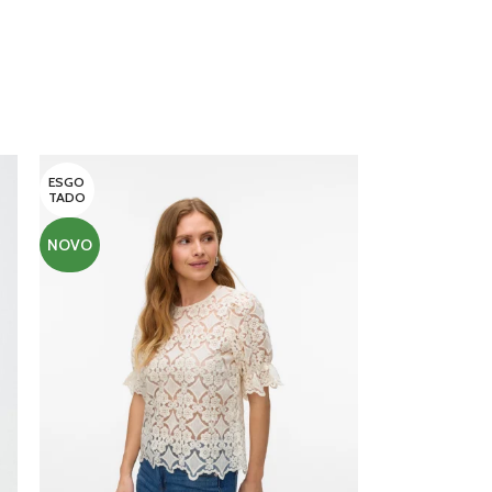
ESGO
TADO
NOVO