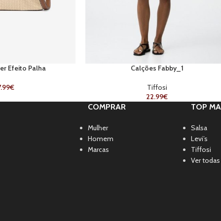
r Efeito Palha
Calções Fabby_1
.99
€
Tiffosi
22.99
€
COMPRAR
TOP MA
Mulher
Salsa
Homem
Levi’s
Marcas
Tiffosi
Ver todas