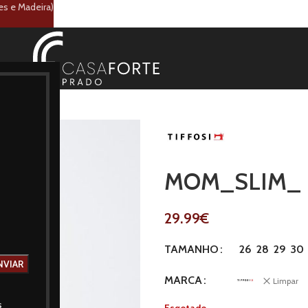
es e Madeira)
MOM_SLIM_
29.99
€
26
28
29
30
TAMANHO
MARCA
Limpar
s