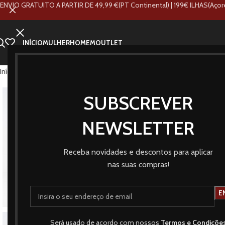
ENVIO GRATUITO A PARTIR DE 49,99 €(PT Continental) | 199€ ILHAS(Açor
INÍCIO
MULHER
HOMEM
OUTLET
Início
Loja
Marcas
Tiffosi
MOM_SLIM_
SUBSCREVER
NOVO
NEWSLETTER
Receba novidades e descontos para aplicar
nas suas compras!
Será usado de acordo com nossos
Termos e Condiçõe