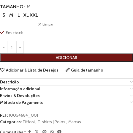
TAMANHO
M
S
M
L
XL
XXL
Limpar
Em stock
ADICIONAR
Adicionar à Lista de Desejos
Guia de tamanho
Descrição
Informação adicional
Envios & Devoluções
Método de Pagamento
REF:
10054684_001
Categorias:
Tiffosi
,
T-shirts | Polos
,
Marcas
Compartilhar: